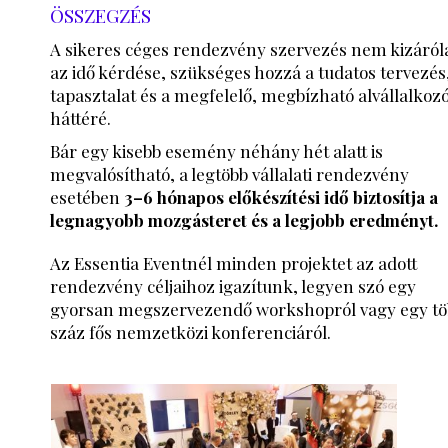
ÖSSZEGZÉS
A sikeres céges rendezvény szervezés nem kizáról
az idő kérdése, szükséges hozzá a tudatos tervezés
tapasztalat és a megfelelő, megbízható alvállalkozó
háttéré.
Bár egy kisebb esemény néhány hét alatt is
megvalósítható, a legtöbb vállalati rendezvény
esetében
3–6 hónapos előkészítési idő biztosítja a
legnagyobb mozgásteret és a legjobb eredményt.
Az Essentia Eventnél minden projektet az adott
rendezvény céljaihoz igazítunk, legyen szó egy
gyorsan megszervezendő workshopról vagy egy tö
száz fős nemzetközi konferenciáról.