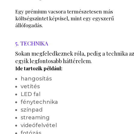
Egy prémium vacsora természetesen más
költségszintet képvisel, mint egy egyszerű
állófogadás.
5. TECHNIKA
Sokan megfeledkeznek róla, pedig a technika a
egyik legfontosabb háttérelem.
Ide tartozik például:
hangosítás
vetítés
LED fal
fénytechnika
színpad
streaming
videófelvétel
fotózás