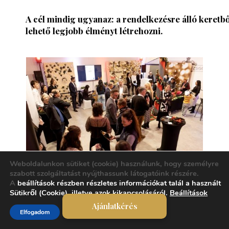
A cél mindig ugyanaz: a rendelkezésre álló keretbő
lehető legjobb élményt létrehozni.
Weboldalunkon sütiket (cookie) használunk, hogy személyre
szabott szolgáltatást nyújthassunk látogatóink részére.
A
beállítások részben
részletes információkat talál a használt
Sütikről (Cookie), illetve azok kikapcsolásáról.
Beállítások
ÖSSZEGZÉS
Ajánlatkérés
Elfogadom
A céges rendezvény szervezés ára számos tényező