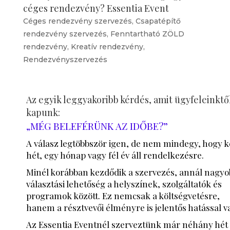
céges rendezvény? Essentia Event
Céges rendezvény szervezés
,
Csapatépítő
rendezvény szervezés
,
Fenntartható ZÖLD
rendezvény
,
Kreatív rendezvény
,
Rendezvényszervezés
Az egyik leggyakoribb kérdés, amit ügyfeleinktő
kapunk:
„MÉG BELEFÉRÜNK AZ IDŐBE?”
A válasz legtöbbször igen, de nem mindegy, hogy k
hét, egy hónap vagy fél év áll rendelkezésre.
Minél korábban kezdődik a szervezés, annál nagyo
választási lehetőség a helyszínek, szolgáltatók és
programok között. Ez nemcsak a költségvetésre,
hanem a résztvevői élményre is jelentős hatással v
Az Essentia Eventnél szerveztünk már néhány hét