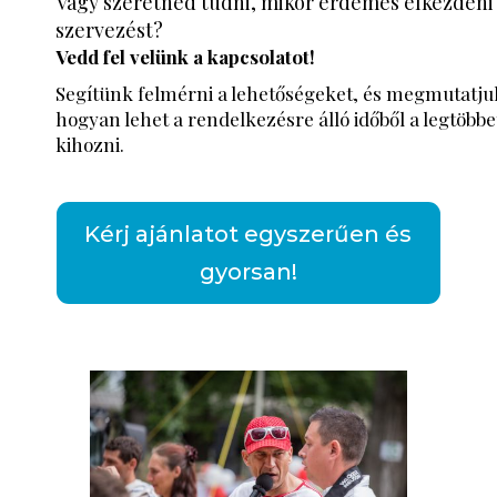
Vagy szeretnéd tudni, mikor érdemes elkezdeni
szervezést?
Vedd fel velünk a kapcsolatot!
Segítünk felmérni a lehetőségeket, és megmutatju
hogyan lehet a rendelkezésre álló időből a legtöbbe
kihozni.
Kérj ajánlatot egyszerűen és
gyorsan!