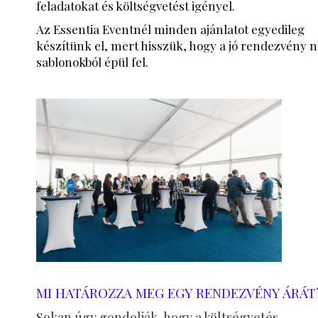
feladatokat és költségvetést igényel.
Az Essentia Eventnél minden ajánlatot egyedileg
készítünk el, mert hisszük, hogy a jó rendezvény 
sablonokból épül fel.
MI HATÁROZZA MEG EGY RENDEZVÉNY ÁRÁT
Sokan úgy gondolják, hogy a költségvetés