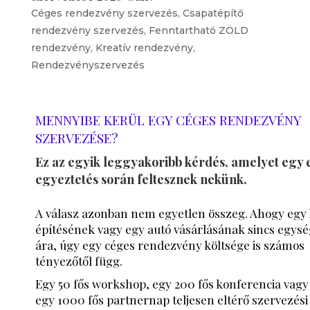
Céges rendezvény szervezés
,
Csapatépítő
rendezvény szervezés
,
Fenntartható ZÖLD
rendezvény
,
Kreatív rendezvény
,
Rendezvényszervezés
MENNYIBE KERÜL EGY CÉGES RENDEZVÉNY
SZERVEZÉSE?
Ez az egyik leggyakoribb kérdés, amelyet egy 
egyeztetés során feltesznek nekünk.
A válasz azonban nem egyetlen összeg. Ahogy egy
építésének vagy egy autó vásárlásának sincs egys
ára, úgy egy céges rendezvény költsége is számos
tényezőtől függ.
Egy 50 fős workshop, egy 200 fős konferencia vagy
egy 1000 fős partnernap teljesen eltérő szervezési