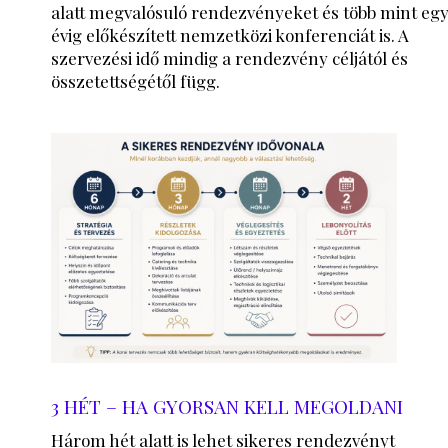
alatt megvalósuló rendezvényeket és több mint eg
évig előkészített nemzetközi konferenciát is. A
szervezési idő mindig a rendezvény céljától és
összetettségétől függ.
3 HÉT – HA GYORSAN KELL MEGOLDANI
Három hét alatt is lehet sikeres rendezvényt