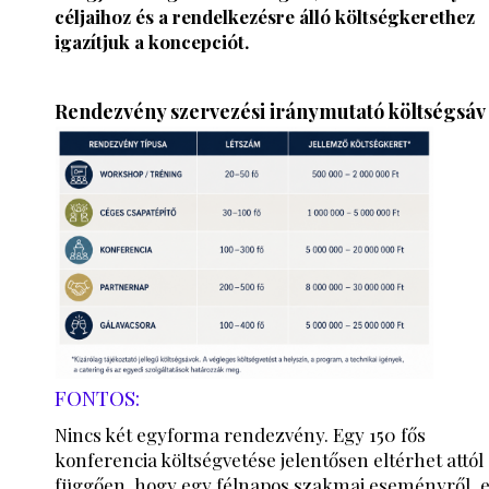
céljaihoz és a rendelkezésre álló költségkerethez
igazítjuk a koncepciót.
Rendezvény szervezési iránymutató költségsáv
FONTOS:
Nincs két egyforma rendezvény. Egy 150 fős
konferencia költségvetése jelentősen eltérhet attól
függően, hogy egy félnapos szakmai eseményről, 