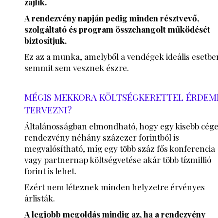
zajlik.
A rendezvény napján pedig minden résztvevő,
szolgáltató és program összehangolt működését
biztosítjuk.
Ez az a munka, amelyből a vendégek ideális esetbe
semmit sem vesznek észre.
MÉGIS MEKKORA KÖLTSÉGKERETTEL ÉRDEM
TERVEZNI?
Általánosságban elmondható, hogy egy kisebb cég
rendezvény néhány százezer forintból is
megvalósítható, míg egy több száz fős konferencia
vagy partnernap költségvetése akár több tízmillió
forint is lehet.
Ezért nem léteznek minden helyzetre érvényes
árlisták.
A legjobb megoldás mindig az, ha a rendezvény