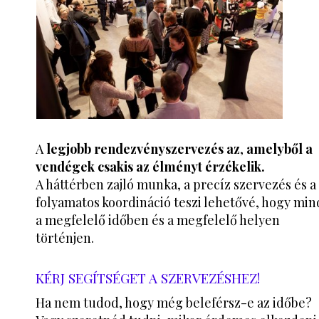
A
legjobb rendezvényszervezés az
,
amelyből a
vendégek csakis az élményt érzékelik.
A háttérben zajló munka, a precíz szervezés és a
folyamatos koordináció teszi lehetővé, hogy mi
a megfelelő időben és a megfelelő helyen
történjen.
KÉRJ SEGÍTSÉGET A SZERVEZÉSHEZ!
Ha nem tudod, hogy még beleférsz-e az időbe?