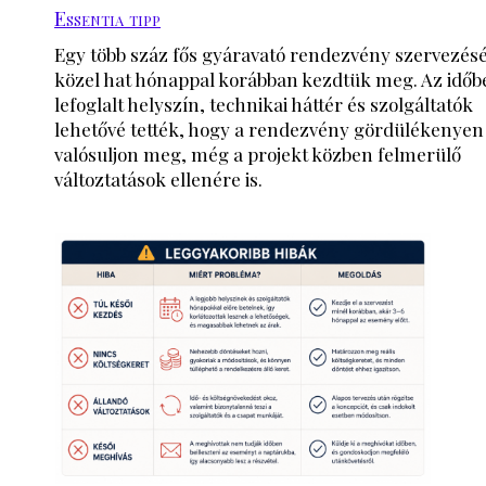
Essentia tipp
Egy több száz fős gyáravató rendezvény szervezésé
közel hat hónappal korábban kezdtük meg. Az időb
lefoglalt helyszín, technikai háttér és szolgáltatók
lehetővé tették, hogy a rendezvény gördülékenyen
valósuljon meg, még a projekt közben felmerülő
változtatások ellenére is.