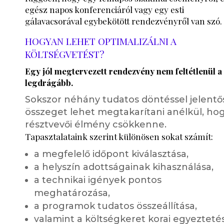
egész napos konferenciáról vagy egy esti
gálavacsorával egybekötött rendezvényről van szó
HOGYAN LEHET OPTIMALIZÁLNI A
KÖLTSÉGVETÉST?
Egy jól megtervezett rendezvény nem feltétlenül a
legdrágább.
Sokszor néhány tudatos döntéssel jelentő
összeget lehet megtakarítani anélkül, hog
résztvevői élmény csökkenne.
Tapasztalataink szerint különösen sokat számít:
a megfelelő időpont kiválasztása,
a helyszín adottságainak kihasználása,
a technikai igények pontos
meghatározása,
a programok tudatos összeállítása,
valamint a költségkeret korai egyezteté