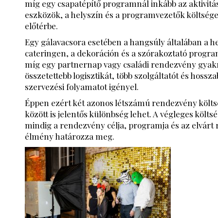
míg egy csapatépítő programnál inkább az aktivitá
eszközök, a helyszín és a programvezetők költsége
előtérbe.
Egy gálavacsora esetében a hangsúly általában a h
cateringen, a dekoráción és a szórakoztató progr
míg egy partnernap vagy családi rendezvény gyak
összetettebb logisztikát, több szolgáltatót és hossz
szervezési folyamatot igényel.
Éppen ezért két azonos létszámú rendezvény költs
között is jelentős különbség lehet. A végleges költs
mindig a rendezvény célja, programja és az elvárt 
élmény határozza meg.