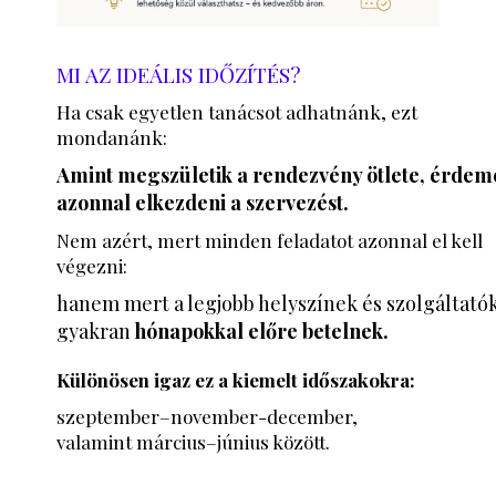
MI AZ IDEÁLIS IDŐZÍTÉS?
Ha csak egyetlen tanácsot adhatnánk, ezt
mondanánk:
Amint megszületik a rendezvény ötlete, érdem
azonnal elkezdeni a szervezést.
Nem azért, mert minden feladatot azonnal el kell
végezni:
hanem mert a legjobb helyszínek és szolgáltató
gyakran
hónapokkal előre betelnek.
Különösen igaz ez a kiemelt időszakokra:
szeptember–november-december,
valamint március–június között.