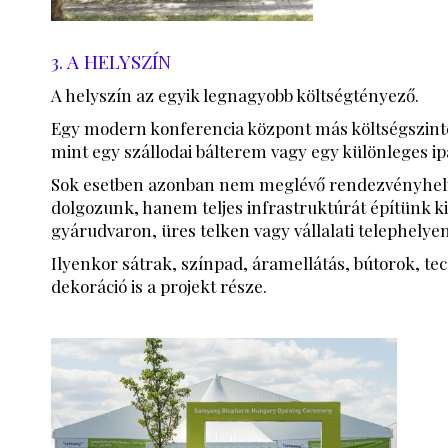
3. A HELYSZÍN
A helyszín az egyik legnagyobb költségtényező.
Egy modern konferencia központ más költségszinte
mint egy szállodai bálterem vagy egy különleges ipa
Sok esetben azonban nem meglévő rendezvényhel
dolgozunk, hanem teljes infrastruktúrát építünk k
gyárudvaron, üres telken vagy vállalati telephelyen
Ilyenkor sátrak, színpad, áramellátás, bútorok, te
dekoráció is a projekt része.