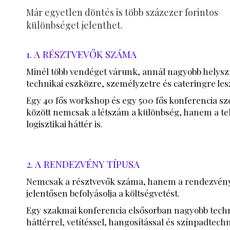
Már egyetlen döntés is több százezer forintos
különbséget jelenthet.
1. A RÉSZTVEVŐK SZÁMA
Minél több vendéget várunk, annál nagyobb helysz
technikai eszközre, személyzetre és cateringre les
Egy 40 fős workshop és egy 500 fős konferencia s
között nemcsak a létszám a különbség, hanem a tel
logisztikai háttér is.
2. A RENDEZVÉNY TÍPUSA
Nemcsak a résztvevők száma, hanem a rendezvény 
jelentősen befolyásolja a költségvetést.
Egy szakmai konferencia elsősorban nagyobb techn
háttérrel, vetítéssel, hangosítással és színpadtechn