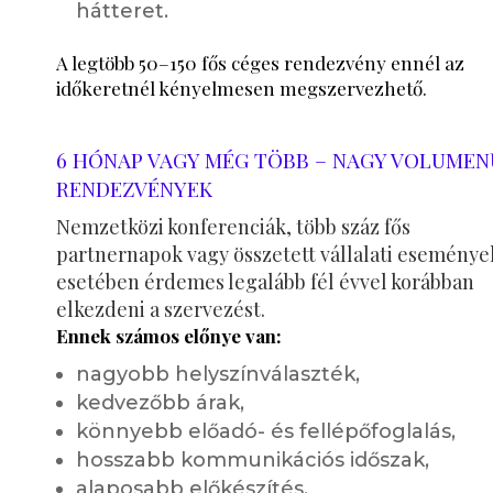
hátteret.
A legtöbb 50–150 fős céges rendezvény ennél az
időkeretnél kényelmesen megszervezhető.
6 HÓNAP VAGY MÉG TÖBB – NAGY VOLUMEN
RENDEZVÉNYEK
Nemzetközi konferenciák, több száz fős
partnernapok vagy összetett vállalati eseménye
esetében érdemes legalább fél évvel korábban
elkezdeni a szervezést.
Ennek számos előnye van:
nagyobb helyszínválaszték,
kedvezőbb árak,
könnyebb előadó- és fellépőfoglalás,
hosszabb kommunikációs időszak,
alaposabb előkészítés.