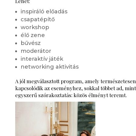
Lehet:
inspiráló előadás
csapatépítő
workshop
élő zene
bűvész
moderátor
interaktív játék
networking aktivitás
A jól megválasztott program, amely természetese
kapcsolódik az eseményhez, sokkal többet ad, min
egyszerű szórakoztatás: közös élményt teremt.