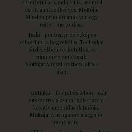
eltüntetni a csapdákat is, azonnal
és ott ahol szükséges.
Mottója:
Minden problémának van egy
rejtett megoldása.
Judit
– pontos, precíz, képes
elhordani a hegyeket is. Technikai
kérdésekben verhetetlen, és
mindenre emlékszik!
Mottója:
A részletekben lakik a
siker.
Katinka
– felépít és lebont akár
egyszerre, a csapat póker arca,
kreatív megoldások tudója.
Mottója:
A nyugalom a legjobb
munkatárs.