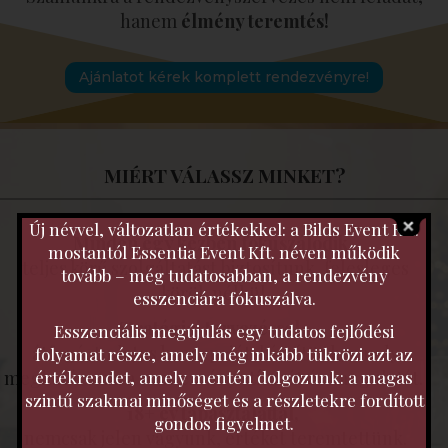
hanem
élmény teremtés!
Ajánlatot kérek komplett rendezvényre!
MIÉRT VÁLASSZ MINKET?
Új névvel, változatlan értékekkel: a Bilds Event Kft.
Minden egy kézben fókuszálódik,
mostantól Essentia Event Kft. néven működik
teljes körű szolgáltatást biztosítunk, felesleges
tovább – még tudatosabban, a rendezvény
körök nélkül.
esszenciára fókuszálva.
Stratégiai tervezéssel,
Esszenciális megújulás egy tudatos fejlődési
átfogó, tudatos koncepciót, készítünk, amely
folyamat része, amely még inkább tükrözi azt az
értékrendet, amely mentén dolgozunk: a magas
meghatározza a rendezvény stílusát és hangulatát.
szintű szakmai minőséget és a részletekre fordított
18+ év tapasztalattal,
gondos figyelmet.
nemcsak jelen vagyunk, értéket teremtettünk.