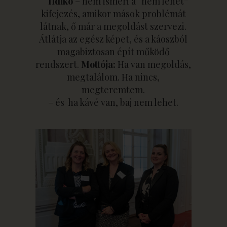
Ildikó
– nem ismeri a “nem lehet”
kifejezés, amikor mások problémát
látnak, ő már a megoldást szervezi.
Átlátja az egész képet, és a káoszból
magabiztosan épít működő
rendszert.
Mottója:
Ha van megoldás,
megtalálom. Ha nincs,
megteremtem.
– és ha kávé van, baj nem lehet.