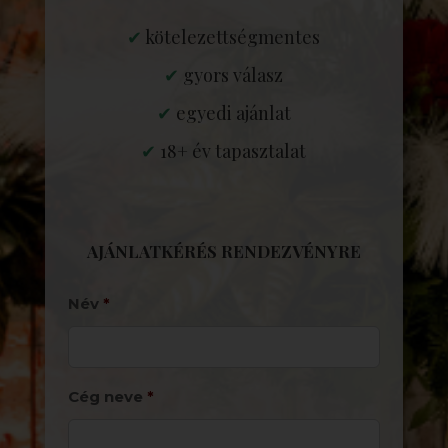
✔
kötelezettségmentes
✔
gyors válasz
✔
egyedi ajánlat
✔
18+ év tapasztalat
AJÁNLATKÉRÉS RENDEZVÉNYRE
Név
*
Cég neve
*