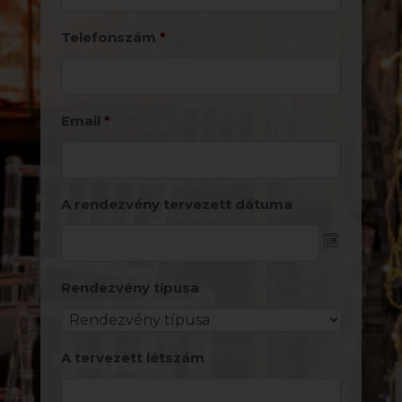
Telefonszám
*
Email
*
A rendezvény tervezett dátuma
Date
Rendezvény típusa
Format:
YYYY
dash
A tervezett létszám
MM
dash