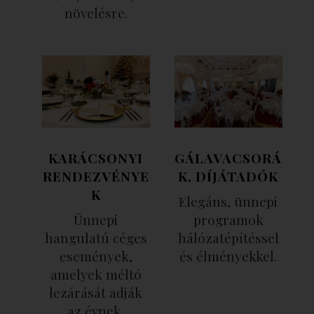
növelésre.
KARÁCSONYI
GÁLAVACSORÁ
RENDEZVÉNYE
K, DÍJÁTADÓK
K
Elegáns, ünnepi
Ünnepi
programok
hangulatú céges
hálózatépítéssel
események,
és élményekkel.
amelyek méltó
lezárását adják
az évnek.