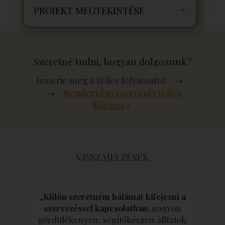
PROJEKT MEGTEKINTÉSE
Szeretné tudni, hogyan dolgozunk?
Ismerje meg a teljes folyamatot →
→
Rendezvényszervezés teljes
körűen
»
VISSZA
JELZÉSEK
„
Külön szeretném hálámat kifejezni a
szervezéssel kapcsolatban,
nagyon
gördülékenyen, segítőkészen álltatok