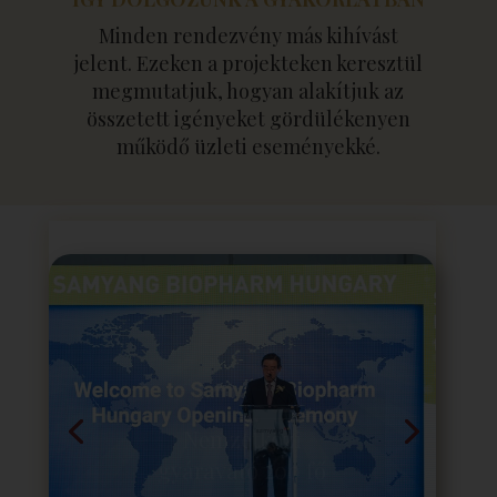
Minden rendezvény más kihívást
jelent. Ezeken a projekteken keresztül
megmutatjuk, hogyan alakítjuk az
összetett igényeket gördülékenyen
működő üzleti eseményekké.
Nemzetközi
gyáravató 200 fő