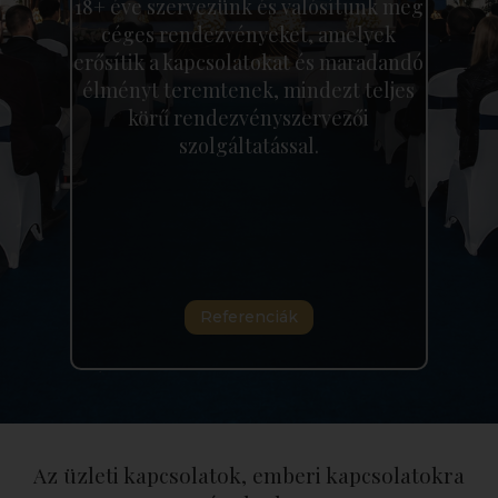
18+ éve szervezünk és valósítunk meg
céges rendezvényeket, amelyek
erősítik a kapcsolatokat és maradandó
élményt teremtenek, mindezt teljes
körű rendezvényszervezői
szolgáltatással.
Referenciák
Az üzleti kapcsolatok, emberi kapcsolatokra