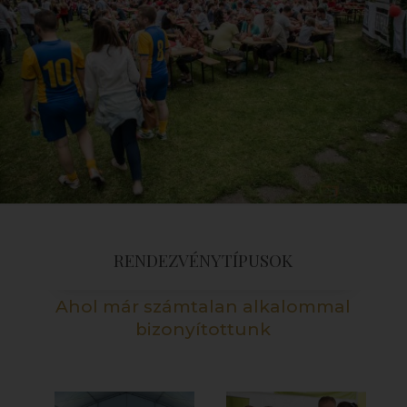
RENDEZVÉNYTÍPUSOK
Ahol már számtalan alkalommal
bizonyítottunk