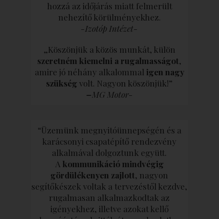
hozzá az időjárás miatt felmerült
nehezítő körülményekhez.
-Izotóp Intézet-
„Köszönjük a közös munkát, külön
szeretném kiemelni a rugalmasságot
,
amire jó néhány alkalommal
igen nagy
szükség
volt. Nagyon köszönjük!”
–
MG Motor-
“Üzemünk megnyitóünnepségén és a
karácsonyi csapatépítő rendezvény
alkalmával dolgoztunk együtt.
A
kommunikáció mindvégig
gördülékenyen zajlott
, nagyon
segítőkészek voltak a tervezéstől kezdve,
rugalmasan alkalmazkodtak az
igényekhez, illetve azokat kellő