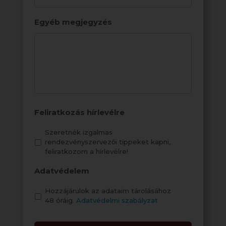
DD
Egyéb megjegyzés
Feliratkozás hírlevélre
Szeretnék izgalmas
rendezvényszervezői tippeket kapni,
feliratkozom a hírlevélre!
Adatvédelem
Hozzájárulok az adataim tárolásához
48 óráig.
Adatvédelmi szabályzat