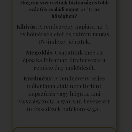
Hogyan szerveztünk biztonságos több
száz fős családi napot 42 °C-os
hőségben?
Kihívás:
A rendezvény napjára 42 °C-
os hőmérsékletet és extrém magas
UV-indexet jeleztek.
Megoldás:
Csapatunk még az
éjszaka folyamán újratervezte a
rendezvény működését.
Eredmény:
A rendezvény teljes
időtartama alatt nem történt
napszúrás vagy hőguta, ami
visszaigazolta a gyorsan bevezetett
intézkedések hatékonyságát.