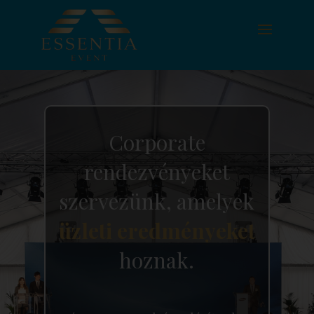
Corporate
rendezvényeket
szervezünk, amelyek
üzleti eredményeket
hoznak.