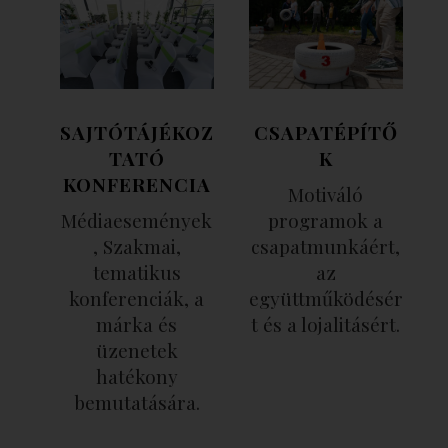
SAJTÓTÁJÉKOZ
CSAPATÉPÍTŐ
TATÓ
K
KONFERENCIA
Motiváló
Médiaesemények
programok a
, Szakmai,
csapatmunkáért,
tematikus
az
konferenciák, a
együttműködésér
márka és
t és a lojalitásért.
üzenetek
hatékony
bemutatására.