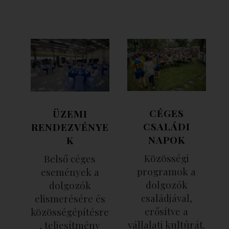
CÉGES
ÜZEMI
CSALÁDI
RENDEZVÉNYE
NAPOK
K
Közösségi
Belső céges
programok a
események a
dolgozók
dolgozók
családjával,
elismerésére és
erősítve a
közösségépítésre
vállalati kultúrát.
, teljesítmény