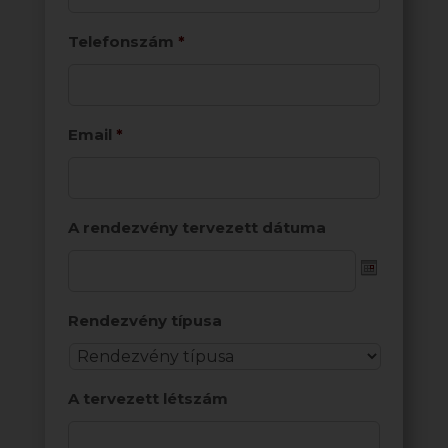
Telefonszám
*
Email
*
A rendezvény tervezett dátuma
Date
Rendezvény típusa
Format:
YYYY
dash
A tervezett létszám
MM
dash