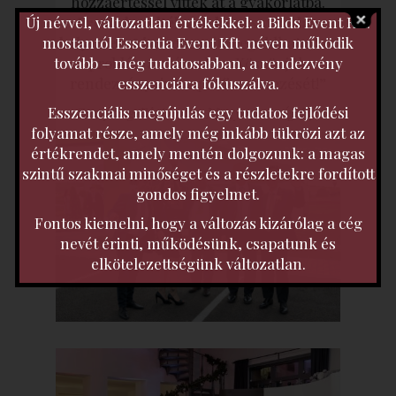
hozzáértéssel vitték át a gyakorlatba.
Új névvel, változatlan értékekkel: a Bilds Event Kft.
Profin kezelték a nehéz és váratlan
mostantól Essentia Event Kft. néven működik
helyzeteket is
, nem volt megoldhatatlan
tovább – még tudatosabban, a rendezvény
probléma számukra. Köszönjük
esszenciára fókuszálva.
rendezvényeink a profi szervezését!”
Esszenciális megújulás egy tudatos fejlődési
-Samyang Biopharm Magyarország Kft-
folyamat része, amely még inkább tükrözi azt az
értékrendet, amely mentén dolgozunk: a magas
szintű szakmai minőséget és a részletekre fordított
gondos figyelmet.
Fontos kiemelni, hogy a változás kizárólag a cég
nevét érinti, működésünk, csapatunk és
elkötelezettségünk változatlan.