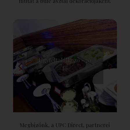
mutat a büfé asztal dekorációjaként.
Megbízónk, a UPC Direct, partnerei