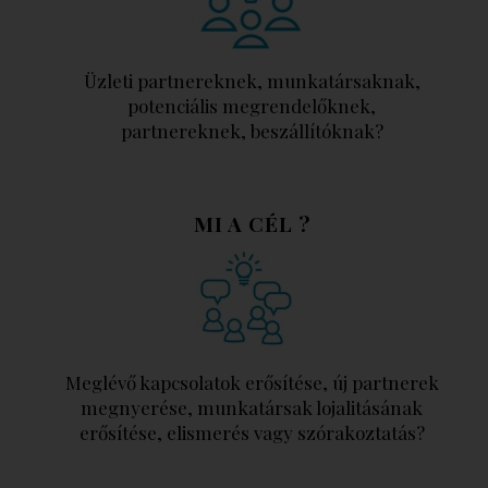
Üzleti partnereknek, munkatársaknak,
potenciális megrendelőknek,
partnereknek, beszállítóknak?
MI A CÉL ?
Meglévő kapcsolatok erősítése, új partnerek
megnyerése, munkatársak lojalitásának
erősítése, elismerés vagy szórakoztatás?