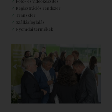
✓
Fotó- és videókészítés
✓
Regisztrációs rendszer
✓
Transzfer
✓
Szállásfoglalás
✓
Nyomdai termékek