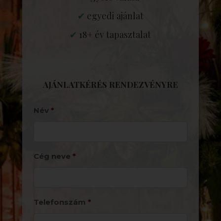
✔
egyedi ajánlat
✔
18+ év tapasztalat
AJÁNLATKÉRÉS RENDEZVÉNYRE
Név
*
Cég neve
*
Telefonszám
*