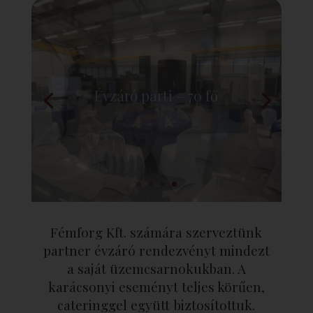
Évzáró parti – 70 fő
Fémforg Kft. számára szerveztünk
partner évzáró rendezvényt mindezt
a saját üzemcsarnokukban. A
karácsonyi eseményt teljes körűen,
cateringgel együtt biztosítottuk.