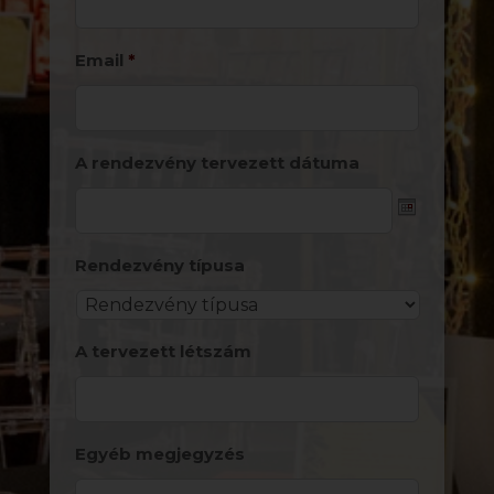
Email
*
A rendezvény tervezett dátuma
Date
Rendezvény típusa
Format:
YYYY
dash
A tervezett létszám
MM
dash
DD
Egyéb megjegyzés