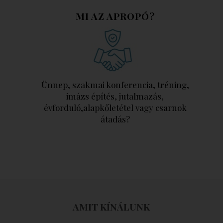
MI AZ APROPÓ?
Ünnep, szakmai konferencia, tréning,
imázs építés, jutalmazás,
évforduló,alapkőletétel vagy csarnok
átadás?
AMIT KÍNÁLUNK