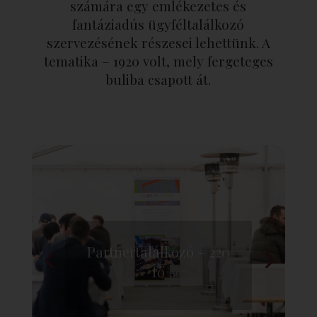
számára egy emlékezetes és
fantáziadús ügyféltalálkozó
szervezésének részesei lehettünk. A
tematika – 1920 volt, mely fergeteges
buliba csapott át.
Partnertalálkozó – 220
fő