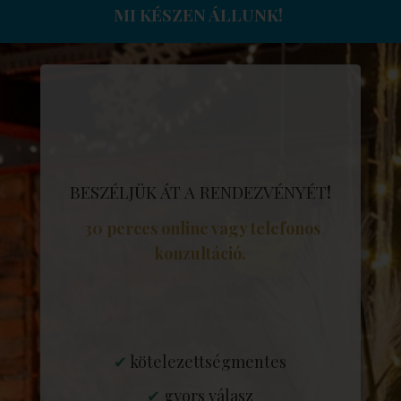
MI KÉSZEN ÁLLUNK!
BESZÉLJÜK ÁT A RENDEZVÉNYÉT
!
30 perces online vagy telefonos
konzultáció.
✔
kötelezettségmentes
✔
gyors válasz