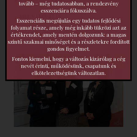
tovább – még tudatosabban, a rendezvény
esszenciára fókuszálva.
4. MEGVALÓSÍTÁS
Esszenciális megújulás egy tudatos fejlődési
folyamat része, amely még inkább tükrözi azt az
5. UTÓKÖVETÉS
értékrendet, amely mentén dolgozunk: a magas
szintű szakmai minőséget és a részletekre fordított
gondos figyelmet.
Fontos kiemelni, hogy a változás kizárólag a cég
nevét érinti, működésünk, csapatunk és
elkötelezettségünk változatlan.