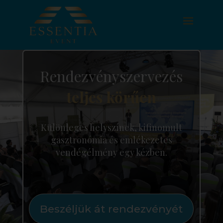
Rendezvényszervezés
teljes körűen
Különleges helyszínek, kifinomult
gasztronómia és emlékezetes
vendégélmény egy kézben.
Beszéljük át rendezvényét