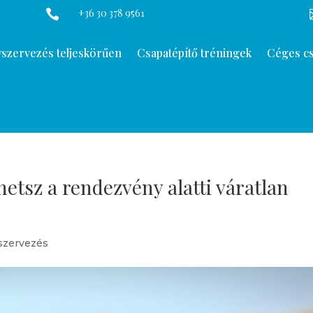
+36 30 378 9561

szervezés teljeskörűen
Csapatépítő tréningek
Céges cs
hetsz a rendezvény alatti váratlan
szervezés