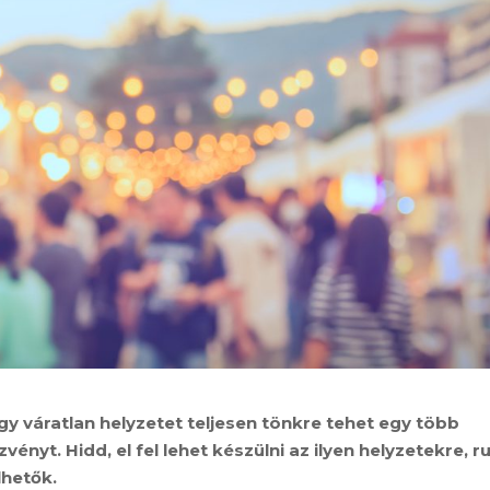
y váratlan helyzetet teljesen tönkre tehet egy több
yt. Hidd, el fel lehet készülni az ilyen helyzetekre, ru
lhetők.