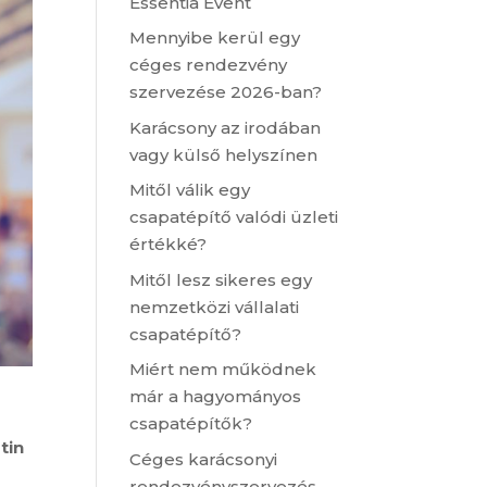
Essentia Event
Mennyibe kerül egy
céges rendezvény
szervezése 2026-ban?
Karácsony az irodában
vagy külső helyszínen
Mitől válik egy
csapatépítő valódi üzleti
értékké?
Mitől lesz sikeres egy
nemzetközi vállalati
csapatépítő?
Miért nem működnek
már a hagyományos
csapatépítők?
tin
Céges karácsonyi
rendezvényszervezés