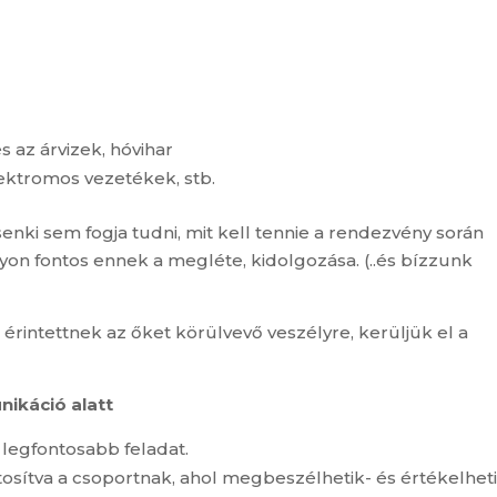
s az árvizek, hóvihar
ektromos vezetékek, stb.
enki sem fogja tudni, mit kell tennie a rendezvény során
on fontos ennek a megléte, kidolgozása. (..és bízzunk
érintettnek az őket körülvevő veszélyre, kerüljük el a
nikáció alatt
 legfontosabb feladat.
iztosítva a csoportnak, ahol megbeszélhetik- és értékelhet