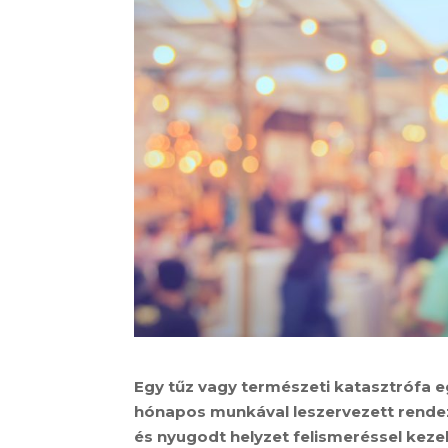
Egy tűz vagy természeti katasztrófa eg
hónapos munkával leszervezett rendezvén
és nyugodt helyzet felismeréssel keze