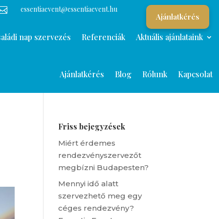
essentiaevent@essentiaevent.hu

Ajánlatkérés
aládi nap szervezés
Referenciák
Aktuális ajánlataink
Ajánlatkérés
Blog
Rólunk
Kapcsolat
Friss bejegyzések
Miért érdemes
rendezvényszervezőt
megbízni Budapesten?
Mennyi idő alatt
szervezhető meg egy
céges rendezvény?