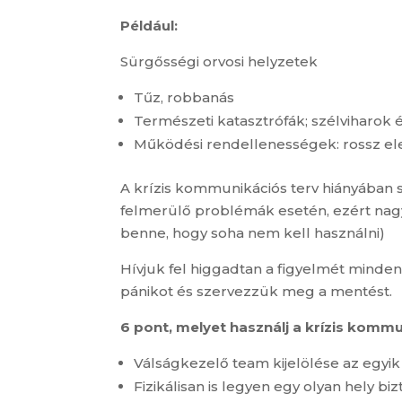
Például:
Sürgősségi orvosi helyzetek
Tűz, robbanás
Természeti katasztrófák; szélviharok é
Működési rendellenességek: rossz el
A krízis kommunikációs terv hiányában s
felmerülő problémák esetén, ezért nagy
benne, hogy soha nem kell használni)
Hívjuk fel higgadtan a figyelmét minden 
pánikot és szervezzük meg a mentést.
6 pont, melyet használj a krízis kommu
Válságkezelő team kijelölése az egyik
Fizikálisan is legyen egy olyan hely b