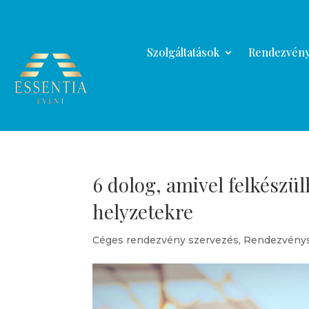
Szolgáltatások
Rendezvény
6 dolog, amivel felkészül
helyzetekre
Céges rendezvény szervezés
,
Rendezvény