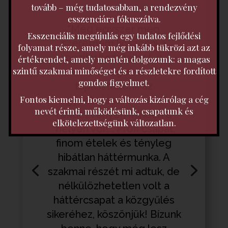
tovább – még tudatosabban, a rendezvény
esszenciára fókuszálva.
"Még egyszer meg
Esszenciális megújulás egy tudatos fejlődési
szeretném köszönni a
folyamat része, amely még inkább tükrözi azt az
pozitív hozzáállást, a
értékrendet, amely mentén dolgozunk: a magas
szintű szakmai minőséget és a részletekre fordított
korrektséget, amit
gondos figyelmet.
tapasztaltunk az
Fontos kiemelni, hogy a változás kizárólag a cég
egyeztetésünk alatt. A
nevét érinti, működésünk, csapatunk és
rendezvényen minden a
elkötelezettségünk változatlan.
“helyén volt”. Profi csapat,
finom ételek és tényleg
hibátlan háttérmunka. A
szakmai részét mi adtuk, de
nélkülözhetetlen volt a
háttércsapat a közgyűlés
sikeréhez, köszönjük! Bízunk