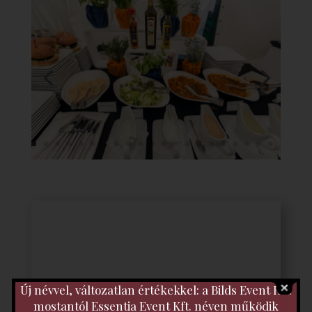
Új névvel, változatlan értékekkel: a Bilds Event Kft.
mostantól Essentia Event Kft. néven működik